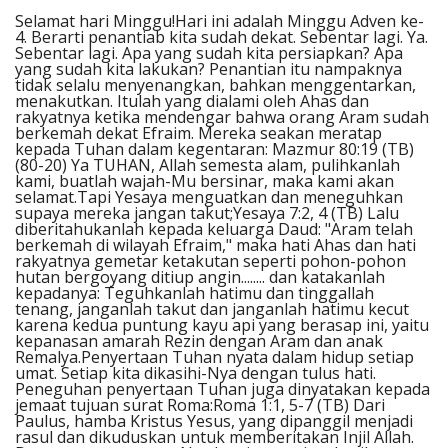
Penerbitan
Selamat hari Minggu!Hari ini adalah Minggu Adven ke-
4. Berarti penantiab kita sudah dekat. Sebentar lagi. Ya.
Sebentar lagi. Apa yang sudah kita persiapkan? Apa
yang sudah kita lakukan? Penantian itu nampaknya
tidak selalu menyenangkan, bahkan menggentarkan,
menakutkan. Itulah yang dialami oleh Ahas dan
rakyatnya ketika mendengar bahwa orang Aram sudah
berkemah dekat Efraim. Mereka seakan meratap
kepada Tuhan dalam kegentaran: Mazmur 80:19 (TB)
(80-20) Ya TUHAN, Allah semesta alam, pulihkanlah
kami, buatlah wajah-Mu bersinar, maka kami akan
selamat.Tapi Yesaya menguatkan dan meneguhkan
supaya mereka jangan takut;Yesaya 7:2, 4 (TB) Lalu
diberitahukanlah kepada keluarga Daud: "Aram telah
berkemah di wilayah Efraim," maka hati Ahas dan hati
rakyatnya gemetar ketakutan seperti pohon-pohon
hutan bergoyang ditiup angin........ dan katakanlah
kepadanya: Teguhkanlah hatimu dan tinggallah
tenang, janganlah takut dan janganlah hatimu kecut
karena kedua puntung kayu api yang berasap ini, yaitu
kepanasan amarah Rezin dengan Aram dan anak
Remalya.Penyertaan Tuhan nyata dalam hidup setiap
umat. Setiap kita dikasihi-Nya dengan tulus hati.
Peneguhan penyertaan Tuhan juga dinyatakan kepada
jemaat tujuan surat Roma:Roma 1:1, 5-7 (TB) Dari
Paulus, hamba Kristus Yesus, yang dipanggil menjadi
rasul dan dikuduskan untuk memberitakan Injil Allah.