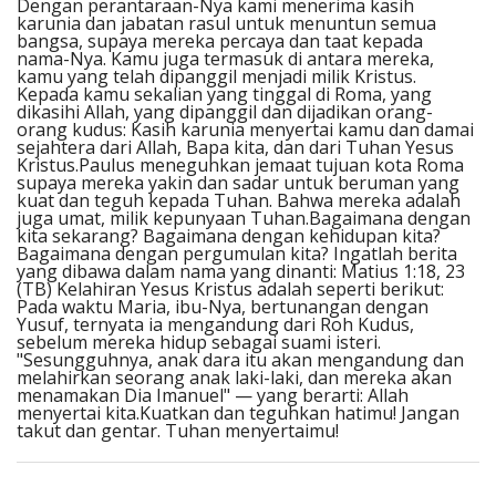
Dengan perantaraan-Nya kami menerima kasih
karunia dan jabatan rasul untuk menuntun semua
bangsa, supaya mereka percaya dan taat kepada
nama-Nya. Kamu juga termasuk di antara mereka,
kamu yang telah dipanggil menjadi milik Kristus.
Kepada kamu sekalian yang tinggal di Roma, yang
dikasihi Allah, yang dipanggil dan dijadikan orang-
orang kudus: Kasih karunia menyertai kamu dan damai
sejahtera dari Allah, Bapa kita, dan dari Tuhan Yesus
Kristus.Paulus meneguhkan jemaat tujuan kota Roma
supaya mereka yakin dan sadar untuk beruman yang
kuat dan teguh kepada Tuhan. Bahwa mereka adalah
juga umat, milik kepunyaan Tuhan.Bagaimana dengan
kita sekarang? Bagaimana dengan kehidupan kita?
Bagaimana dengan pergumulan kita? Ingatlah berita
yang dibawa dalam nama yang dinanti: Matius 1:18, 23
(TB) Kelahiran Yesus Kristus adalah seperti berikut:
Pada waktu Maria, ibu-Nya, bertunangan dengan
Yusuf, ternyata ia mengandung dari Roh Kudus,
sebelum mereka hidup sebagai suami isteri.
"Sesungguhnya, anak dara itu akan mengandung dan
melahirkan seorang anak laki-laki, dan mereka akan
menamakan Dia Imanuel" — yang berarti: Allah
menyertai kita.Kuatkan dan teguhkan hatimu! Jangan
takut dan gentar. Tuhan menyertaimu!