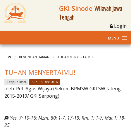
GKI Sinode
Wilayah Jawa
Tengah
Login
MENU
Home
RENUNGAN HARIAN
TUHAN MENYERTAIMU!
Profil
TUHAN MENYERTAIMU!
Klasis dan Jemaat
Terpublikasi
Sun, 18 Dec 2016
oleh:
Pdt. Agus Wijaya (Sekum BPMSW GKI SW Jateng
Berita Kegiatan
2015-2019/ GKI Serpong)
Fasilitas
Yes. 7: 10-16; Mzm. 80: 1-7, 17-19; Rm. 1: 1-7; Mat.1: 18-
Materi
25