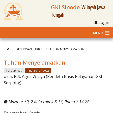
GKI Sinode
Wilayah Jawa
Tengah
Login
MENU
Home
RENUNGAN HARIAN
TUHAN MENYELAMATKAN
Profil
Tuhan Menyelamatkan
Klasis dan Jemaat
Terpublikasi
Thu, 30 Jun 2022
oleh:
Pdt. Agus Wijaya (Pendeta Basis Pelayanan GKI
Berita Kegiatan
Serpong)
Fasilitas
Mazmur 30; 2 Raja-raja 4:8-17; Roma 7:14-26
Materi