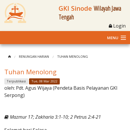
GKI Sinode
Wilayah Jawa
Tengah
Login
MENU
Home
RENUNGAN HARIAN
TUHAN MENOLONG
Profil
Tuhan Menolong
Klasis dan Jemaat
Terpublikasi
Tue, 08 Mar 2022
oleh:
Pdt. Agus Wijaya (Pendeta Basis Pelayanan GKI
Berita Kegiatan
Serpong)
Fasilitas
Mazmur 17; Zakharia 3:1-10; 2 Petrus 2:4-21
Materi