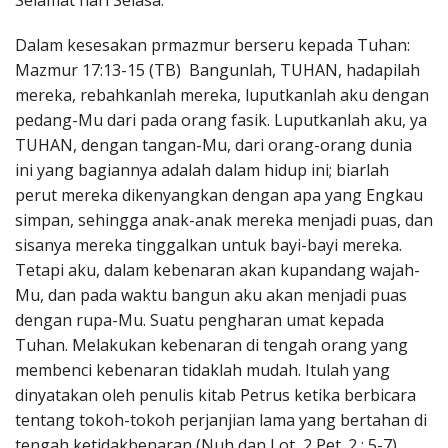
Selamat hari Selasa.
Penerbitan
Dalam kesesakan prmazmur berseru kepada Tuhan:
Mazmur 17:13-15 (TB) Bangunlah, TUHAN, hadapilah
mereka, rebahkanlah mereka, luputkanlah aku dengan
pedang-Mu dari pada orang fasik. Luputkanlah aku, ya
TUHAN, dengan tangan-Mu, dari orang-orang dunia
ini yang bagiannya adalah dalam hidup ini; biarlah
perut mereka dikenyangkan dengan apa yang Engkau
simpan, sehingga anak-anak mereka menjadi puas, dan
sisanya mereka tinggalkan untuk bayi-bayi mereka.
Tetapi aku, dalam kebenaran akan kupandang wajah-
Mu, dan pada waktu bangun aku akan menjadi puas
dengan rupa-Mu. Suatu pengharan umat kepada
Tuhan. Melakukan kebenaran di tengah orang yang
membenci kebenaran tidaklah mudah. Itulah yang
dinyatakan oleh penulis kitab Petrus ketika berbicara
tentang tokoh-tokoh perjanjian lama yang bertahan di
tengah ketidakbenaran (Nuh dan Lot, 2 Pet. 2 : 5-7)