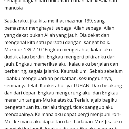
sebagai bagian dari hukuman Tuhan dan kesalahan
manusia.
Saudaraku, jika kita melihat mazmur 139, sang
pemazmur menghayati sebagai Allah sebagai Allah
yang dekat bukan Allah yang jauh. Dia dekat dan
mengenal kita satu persatu dengan sangat baik.
Mazmur 139:2-10 “Engkau mengetahui, kalau aku
duduk atau berdiri, Engkau mengerti pikiranku dari
jauh. Engkau memeriksa aku, kalau aku berjalan dan
berbaring, segala jalanku Kaumaklumi. Sebab sebelum
lidahku mengeluarkan perkataan, sesungguhnya,
semuanya telah Kauketahui, ya TUHAN. Dari belakang
dan dari depan Engkau mengurung aku, dan Engkau
menaruh tangan-Mu ke atasku. Terlalu ajaib bagiku
pengetahuan itu, terlalu tinggi, tidak sanggup aku
mencapainya. Ke mana aku dapat pergi menjauhi roh-
Mu, ke mana aku dapat lari dari hadapan-Mu? Jika aku
mendaki ke langit, Engkau di sana; jika aku menaruh