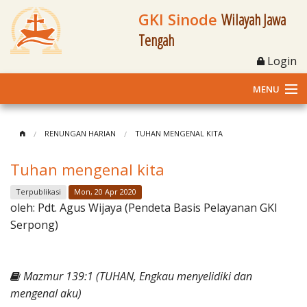
GKI Sinode
Wilayah Jawa
Tengah
Login
MENU
Home
RENUNGAN HARIAN
TUHAN MENGENAL KITA
Profil
Tuhan mengenal kita
Klasis dan Jemaat
Terpublikasi
Mon, 20 Apr 2020
oleh:
Pdt. Agus Wijaya (Pendeta Basis Pelayanan GKI
Berita Kegiatan
Serpong)
Fasilitas
Mazmur 139:1 (TUHAN, Engkau menyelidiki dan
Materi
mengenal aku)