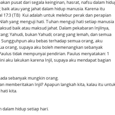
pakan pusat dari segala keinginan, hasrat, nafsu dalam hidu
g baik atau yang jahat dalam hidup manusia. Karena itu
l 17:3 (TB) Kui adalah untuk melebur perak dan perapian
lah yang menguji hati. Tuhan menguji hati setiap manusia
ksud baik atau maksud jahat. Dalam pekabaran Injilnya,
rang; Yahudi, bukan Yahudi; orang yang lemah, dan semua
B) Sungguhpun aku bebas terhadap semua orang, aku
mua orang, supaya aku boleh memenangkan sebanyak
Paulus tidak mempunyai pendirian. Paulus menyatakan: 1
 ini aku lakukan karena Injil, supaya aku mendapat bagian
epada sebanyak mungkin orang.
dan memberitakan Injil? Apapun langkah kita, kalau itu untu
ati kita.
 dalam hidup setiap hari.