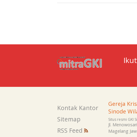
Iku
Gereja Kri
Kontak Kantor
Sinode Wil
Sitemap
Situs resmi GKI 
Jl. Menowosar
RSS Feed
Magelang
Jaw