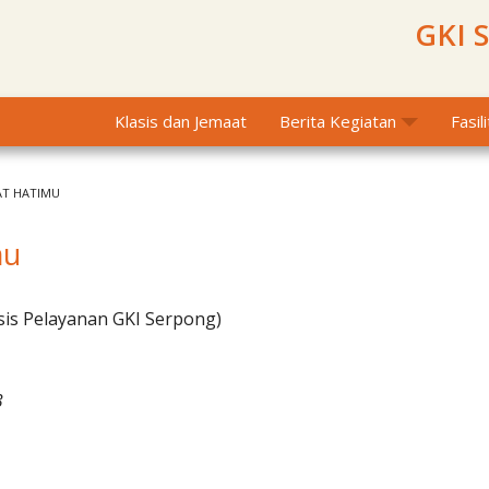
GKI 
Klasis dan Jemaat
Berita Kegiatan
Fasil
AT HATIMU
mu
sis Pelayanan GKI Serpong)
3