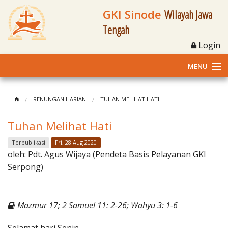
GKI Sinode
Wilayah Jawa
Tengah
Login
MENU
Home
RENUNGAN HARIAN
TUHAN MELIHAT HATI
Profil
Tuhan Melihat Hati
Klasis dan Jemaat
Terpublikasi
Fri, 28 Aug 2020
oleh:
Pdt. Agus Wijaya (Pendeta Basis Pelayanan GKI
Berita Kegiatan
Serpong)
Fasilitas
Mazmur 17; 2 Samuel 11: 2-26; Wahyu 3: 1-6
Materi