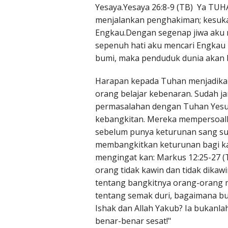
Yesaya.Yesaya 26:8-9 (TB) Ya TUH
menjalankan penghakiman; kesuk
Engkau.Dengan segenap jiwa aku
sepenuh hati aku mencari Engkau
bumi, maka penduduk dunia akan b
Harapan kepada Tuhan menjadikan
orang belajar kebenaran. Sudah 
permasalahan dengan Tuhan Yesus. 
kebangkitan. Mereka mempersoalka
sebelum punya keturunan sang su
membangkitkan keturunan bagi ka
mengingat kan: Markus 12:25-27 (T
orang tidak kawin dan tidak dikaw
tentang bangkitnya orang-orang m
tentang semak duri, bagaimana bun
Ishak dan Allah Yakub? Ia bukanla
benar-benar sesat!"