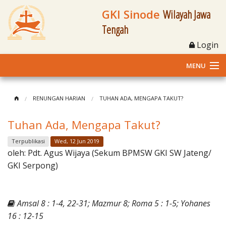
GKI Sinode
Wilayah Jawa
Tengah
Login
MENU
Home
RENUNGAN HARIAN
TUHAN ADA, MENGAPA TAKUT?
Profil
Tuhan Ada, Mengapa Takut?
Klasis dan Jemaat
Terpublikasi
Wed, 12 Jun 2019
oleh:
Pdt. Agus Wijaya (Sekum BPMSW GKI SW Jateng/
Berita Kegiatan
GKI Serpong)
Fasilitas
Amsal 8 : 1-4, 22-31; Mazmur 8; Roma 5 : 1-5; Yohanes
Materi
16 : 12-15