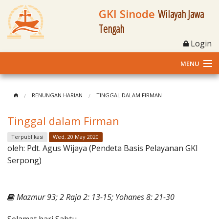
GKI Sinode
Wilayah Jawa
Tengah
Login
MENU
Home
RENUNGAN HARIAN
TINGGAL DALAM FIRMAN
Profil
Tinggal dalam Firman
Klasis dan Jemaat
Terpublikasi
Wed, 20 May 2020
oleh:
Pdt. Agus Wijaya (Pendeta Basis Pelayanan GKI
Berita Kegiatan
Serpong)
Fasilitas
Mazmur 93; 2 Raja 2: 13-15; Yohanes 8: 21-30
Materi