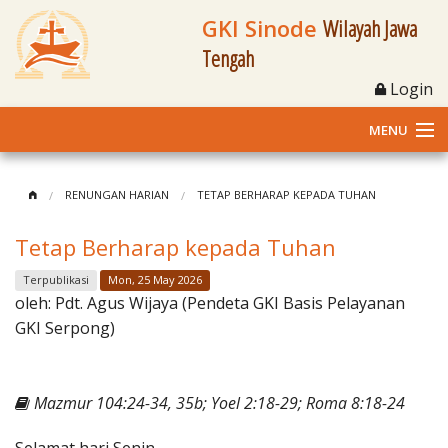
GKI Sinode
Wilayah Jawa
Tengah
Login
MENU
Home
RENUNGAN HARIAN
TETAP BERHARAP KEPADA TUHAN
Profil
Tetap Berharap kepada Tuhan
Klasis dan Jemaat
Terpublikasi
Mon, 25 May 2026
oleh:
Pdt. Agus Wijaya (Pendeta GKI Basis Pelayanan
Berita Kegiatan
GKI Serpong)
Fasilitas
Mazmur 104:24-34, 35b; Yoel 2:18-29; Roma 8:18-24
Materi