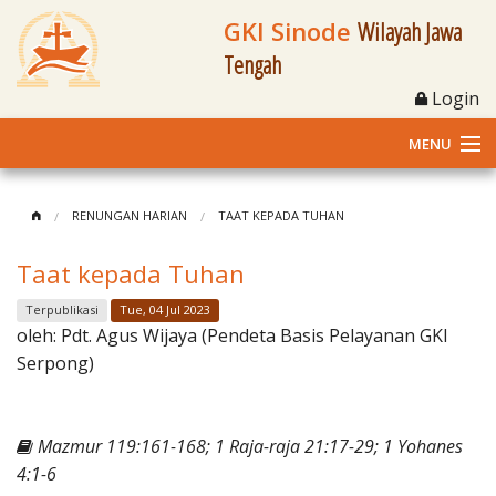
GKI Sinode
Wilayah Jawa
Tengah
Login
MENU
Home
RENUNGAN HARIAN
TAAT KEPADA TUHAN
Profil
Taat kepada Tuhan
Klasis dan Jemaat
Terpublikasi
Tue, 04 Jul 2023
oleh:
Pdt. Agus Wijaya (Pendeta Basis Pelayanan GKI
Berita Kegiatan
Serpong)
Fasilitas
Mazmur 119:161-168; 1 Raja-raja 21:17-29; 1 Yohanes
Materi
4:1-6