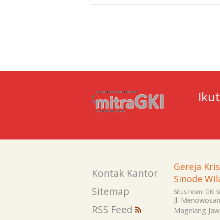
Iku
Gereja Kri
Kontak Kantor
Sinode Wil
Sitemap
Situs resmi GKI 
Jl. Menowosar
RSS Feed
Magelang
Jaw