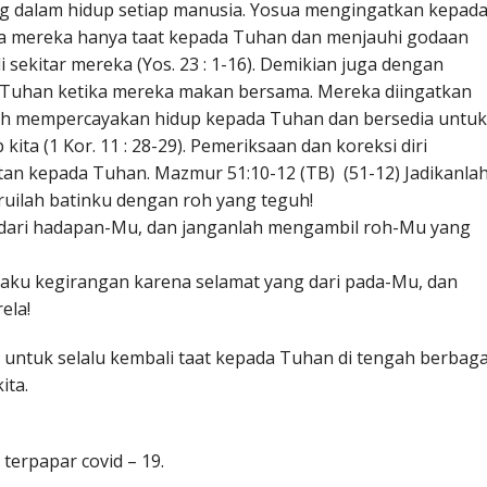
ing dalam hidup setiap manusia. Yosua mengingatkan kepad
aya mereka hanya taat kepada Tuhan dan menjauhi godaan
 sekitar mereka (Yos. 23 : 1-16). Demikian juga dengan
Tuhan ketika mereka makan bersama. Mereka diingatkan
lah mempercayakan hidup kepada Tuhan dan bersedia untuk
ita (1 Kor. 11 : 28-29). Pemeriksaan dan koreksi diri
an kepada Tuhan. Mazmur 51:10-12 (TB) (51-12) Jadikanla
aruilah batinku dengan roh yang teguh!
dari hadapan-Mu, dan janganlah mengambil roh-Mu yang
daku kegirangan karena selamat yang dari pada-Mu, dan
rela!
at untuk selalu kembali taat kepada Tuhan di tengah berbaga
ita.
terpapar covid – 19.