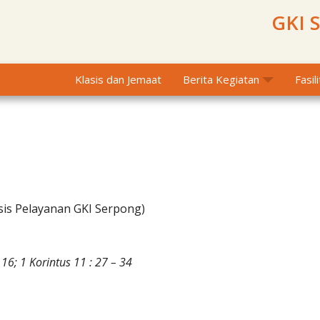
GKI 
Klasis dan Jemaat
Berita Kegiatan
Fasil
sis Pelayanan GKI Serpong)
16; 1 Korintus 11 : 27 – 34