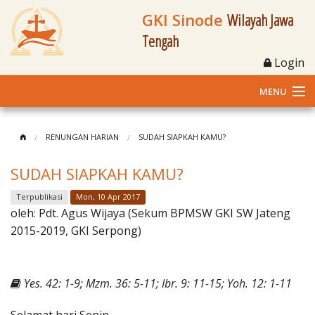
GKI Sinode
Wilayah Jawa
Tengah
Login
MENU
Home
RENUNGAN HARIAN
SUDAH SIAPKAH KAMU?
Profil
SUDAH SIAPKAH KAMU?
Klasis dan Jemaat
Terpublikasi
Mon, 10 Apr 2017
oleh:
Pdt. Agus Wijaya (Sekum BPMSW GKI SW Jateng
Berita Kegiatan
2015-2019, GKI Serpong)
Fasilitas
Yes. 42: 1-9; Mzm. 36: 5-11; Ibr. 9: 11-15; Yoh. 12: 1-11
Materi