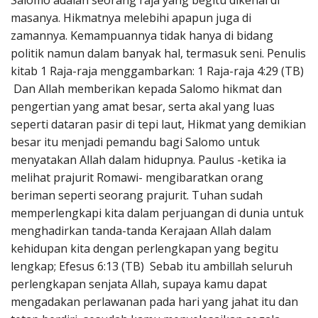
Salomo adalah seorang raja yang begitu dikenal di
Penerbitan
masanya. Hikmatnya melebihi apapun juga di
zamannya. Kemampuannya tidak hanya di bidang
politik namun dalam banyak hal, termasuk seni. Penulis
kitab 1 Raja-raja menggambarkan: 1 Raja-raja 4:29 (TB)
Dan Allah memberikan kepada Salomo hikmat dan
pengertian yang amat besar, serta akal yang luas
seperti dataran pasir di tepi laut, Hikmat yang demikian
besar itu menjadi pemandu bagi Salomo untuk
menyatakan Allah dalam hidupnya. Paulus -ketika ia
melihat prajurit Romawi- mengibaratkan orang
beriman seperti seorang prajurit. Tuhan sudah
memperlengkapi kita dalam perjuangan di dunia untuk
menghadirkan tanda-tanda Kerajaan Allah dalam
kehidupan kita dengan perlengkapan yang begitu
lengkap; Efesus 6:13 (TB) Sebab itu ambillah seluruh
perlengkapan senjata Allah, supaya kamu dapat
mengadakan perlawanan pada hari yang jahat itu dan