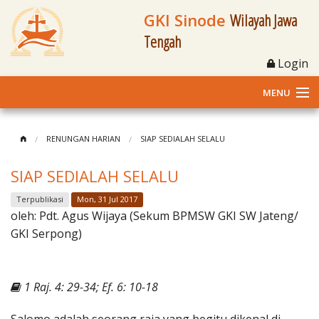
GKI Sinode
Wilayah Jawa
Tengah
Login
MENU
Home
RENUNGAN HARIAN
SIAP SEDIALAH SELALU
Profil
SIAP SEDIALAH SELALU
Klasis dan Jemaat
Terpublikasi
Mon, 31 Jul 2017
oleh:
Pdt. Agus Wijaya (Sekum BPMSW GKI SW Jateng/
Berita Kegiatan
GKI Serpong)
Fasilitas
1 Raj. 4: 29-34; Ef. 6: 10-18
Materi