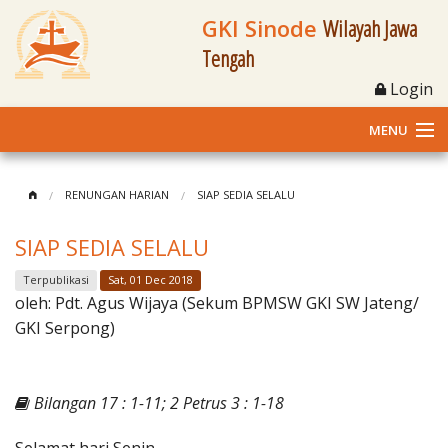
GKI Sinode
Wilayah Jawa
Tengah
Login
MENU
Home
RENUNGAN HARIAN
SIAP SEDIA SELALU
Profil
SIAP SEDIA SELALU
Klasis dan Jemaat
Terpublikasi
Sat, 01 Dec 2018
oleh:
Pdt. Agus Wijaya (Sekum BPMSW GKI SW Jateng/
Berita Kegiatan
GKI Serpong)
Fasilitas
Bilangan 17 : 1-11; 2 Petrus 3 : 1-18
Materi