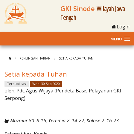
GKI Sinode
Wilayah Jawa
Tengah
Login
MENU
Home
RENUNGAN HARIAN
SETIA KEPADA TUHAN
Profil
Setia kepada Tuhan
Klasis dan Jemaat
Terpublikasi
Wed, 30 Sep 2020
oleh:
Pdt. Agus Wijaya (Pendeta Basis Pelayanan GKI
Berita Kegiatan
Serpong)
Fasilitas
Mazmur 80: 8-16; Yeremia 2: 14-22; Kolose 2: 16-23
Materi