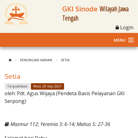
GKI Sinode
Wilayah Jawa
Tengah
Login
MENU
Home
RENUNGAN HARIAN
SETIA
Profil
Setia
Klasis dan Jemaat
Terpublikasi
Wed, 29 Sep 2021
oleh:
Pdt. Agus Wijaya (Pendeta Basis Pelayanan GKI
Berita Kegiatan
Serpong)
Fasilitas
Mazmur 112; Yeremia 3: 6-14; Matius 5: 27-36
Materi