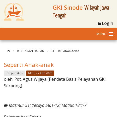
GKI Sinode
Wilayah Jawa
Tengah
Login
MENU
Home
RENUNGAN HARIAN
SEPERTI ANAK-ANAK
Profil
Seperti Anak-anak
Klasis dan Jemaat
Terpublikasi
Mon, 27 Feb 2023
oleh:
Pdt. Agus Wijaya (Pendeta Basis Pelayanan GKI
Berita Kegiatan
Serpong)
Fasilitas
Mazmur 51; Yesaya 58:1-12; Matius 18:1-7
Materi