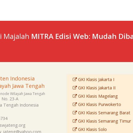
ti Majalah
MITRA Edisi Web: Mudah Diba
sten Indonesia
GKI Klasis Jakarta I
ayah Jawa Tengah
GKI Klasis Jakarta II
Sinode Wilayah Jawa Tengah
GKI Klasis Magelang
i No. 23-A
GKI Klasis Purwokerto
a Tengah
Indonesia
GKI Klasis Semarang Barat
4734
GKI Klasis Semarang Timur
swjateng.org
GKI Klasis Solo
sw_jateng@yahoo.com