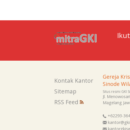
Iku
Gereja Kri
Kontak Kantor
Sinode Wil
Sitemap
Situs resmi GKI 
Jl. Menowosar
RSS Feed
Magelang
Jaw
+62293-36
kantor@gki
kantorgki