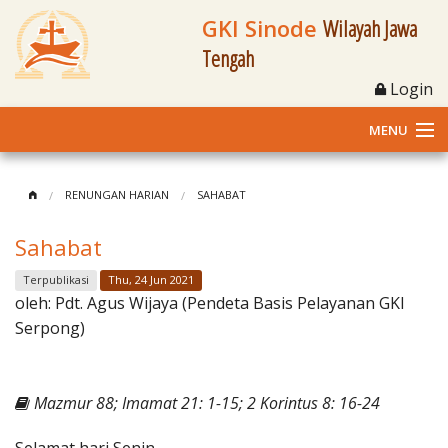
GKI Sinode
Wilayah Jawa
Tengah
Login
MENU
Home
RENUNGAN HARIAN
SAHABAT
Profil
Sahabat
Klasis dan Jemaat
Terpublikasi
Thu, 24 Jun 2021
oleh:
Pdt. Agus Wijaya (Pendeta Basis Pelayanan GKI
Berita Kegiatan
Serpong)
Fasilitas
Mazmur 88; Imamat 21: 1-15; 2 Korintus 8: 16-24
Materi