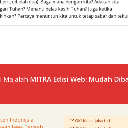
 berit; dibelah dua). Bagaimana dengan kita? Adakah kita
gan Tuhan? Menanti belas kasih Tuhan? Juga ketika
inkan? Percaya menuntun kita untuk tetap sabar dan teku
ti Majalah
MITRA Edisi Web: Mudah Diba
sten Indonesia
GKI Klasis Jakarta I
ayah Jawa Tengah