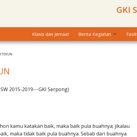
GKI 
Klasis dan Jemaat
Berita Kegiatan
Fasil
ERTEKUN
KUN
MSW 2015-2019---GKI Serpong)
ohon kamu katakan baik, maka baik pula buahnya; jikalau
aik, maka tidak baik pula buahnya. Sebab dari buahnya