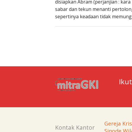
disiapkan Abram (perjanjian : kara
sabar dan tekun menanti pertolon
sepertinya keadaan tidak memungk
Iku
Gereja Kri
Kontak Kantor
Sinode Wil