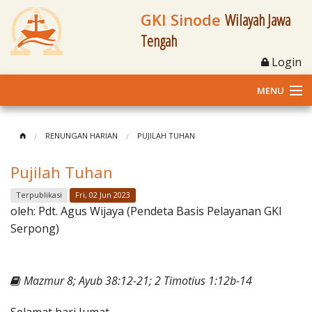
GKI Sinode
Wilayah Jawa
Tengah
Login
MENU
Home
RENUNGAN HARIAN
PUJILAH TUHAN
Profil
Pujilah Tuhan
Klasis dan Jemaat
Terpublikasi
Fri, 02 Jun 2023
oleh:
Pdt. Agus Wijaya (Pendeta Basis Pelayanan GKI
Berita Kegiatan
Serpong)
Fasilitas
Mazmur 8; Ayub 38:12-21; 2 Timotius 1:12b-14
Materi