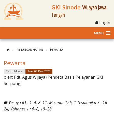
GKI Sinode
Wilayah Jawa
Tengah
Login
MENU
Home
RENUNGAN HARIAN
PEWARTA
Profil
Pewarta
Klasis dan Jemaat
Terpublikasi
Tue, 08 Dec 2020
oleh:
Pdt. Agus Wijaya (Pendeta Basis Pelayanan GKI
Berita Kegiatan
Serpong)
Fasilitas
Yesaya 61 : 1–4, 8–11; Mazmur 126; 1 Tesalonika 5 : 16–
Materi
24; Yohanes 1 : 6–8, 19–28