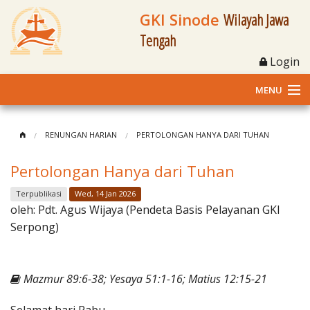
GKI Sinode
Wilayah Jawa
Tengah
Login
MENU
Home
RENUNGAN HARIAN
PERTOLONGAN HANYA DARI TUHAN
Profil
Pertolongan Hanya dari Tuhan
Klasis dan Jemaat
Terpublikasi
Wed, 14 Jan 2026
oleh:
Pdt. Agus Wijaya (Pendeta Basis Pelayanan GKI
Berita Kegiatan
Serpong)
Fasilitas
Mazmur 89:6-38; Yesaya 51:1-16; Matius 12:15-21
Materi