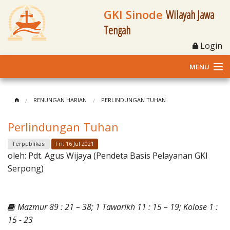
GKI Sinode
Wilayah Jawa
Tengah
Login
MENU
Home
RENUNGAN HARIAN
PERLINDUNGAN TUHAN
Profil
Perlindungan Tuhan
Klasis dan Jemaat
Terpublikasi
Fri, 16 Jul 2021
oleh:
Pdt. Agus Wijaya (Pendeta Basis Pelayanan GKI
Berita Kegiatan
Serpong)
Fasilitas
Mazmur 89 : 21 – 38; 1 Tawarikh 11 : 15 – 19; Kolose 1 :
Materi
15 - 23