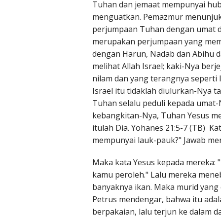
Tuhan dan jemaat mempunyai hubu
menguatkan. Pemazmur menunjukk
perjumpaan Tuhan dengan umat di
merupakan perjumpaan yang membe
dengan Harun, Nadab dan Abihu dan
melihat Allah Israel; kaki-Nya ber
nilam dan yang terangnya seperti
Israel itu tidaklah diulurkan-Ny
Tuhan selalu peduli kepada umat-N
kebangkitan-Nya, Tuhan Yesus me
itulah Dia. Yohanes 21:5-7 (TB) K
mempunyai lauk-pauk?" Jawab mere
Maka kata Yesus kepada mereka: "
kamu peroleh." Lalu mereka meneb
banyaknya ikan. Maka murid yang di
Petrus mendengar, bahwa itu adal
berpakaian, lalu terjun ke dalam 