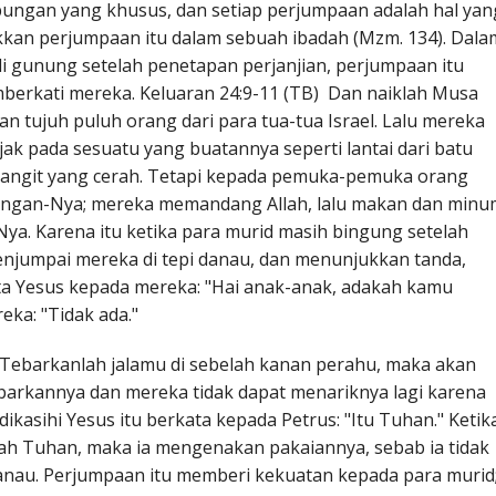
ngan yang khusus, dan setiap perjumpaan adalah hal yan
an perjumpaan itu dalam sebuah ibadah (Mzm. 134). Dala
 gunung setelah penetapan perjanjian, perjumpaan itu
rkati mereka. Keluaran 24:9-11 (TB) Dan naiklah Musa
 tujuh puluh orang dari para tua-tua Israel. Lalu mereka
jejak pada sesuatu yang buatannya seperti lantai dari batu
 langit yang cerah. Tetapi kepada pemuka-pemuka orang
a tangan-Nya; mereka memandang Allah, lalu makan dan minu
ya. Karena itu ketika para murid masih bingung setelah
njumpai mereka di tepi danau, dan menunjukkan tanda,
ata Yesus kepada mereka: "Hai anak-anak, adakah kamu
ka: "Tidak ada."
Tebarkanlah jalamu di sebelah kanan perahu, maka akan
arkannya dan mereka tidak dapat menariknya lagi karena
kasihi Yesus itu berkata kepada Petrus: "Itu Tuhan." Ketik
ah Tuhan, maka ia mengenakan pakaiannya, sebab ia tidak
danau. Perjumpaan itu memberi kekuatan kepada para murid