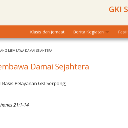
GKI 
Klasis dan Jemaat
Berita Kegiatan
Fasil
YANG MEMBAWA DAMAI SEJAHTERA
embawa Damai Sejahtera
I Basis Pelayanan GKI Serpong)
ohanes 21:1-14