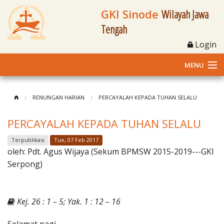
GKI Sinode
Wilayah Jawa
Tengah
Login
MENU
Home
RENUNGAN HARIAN
PERCAYALAH KEPADA TUHAN SELALU
Profil
PERCAYALAH KEPADA TUHAN SELALU
Klasis dan Jemaat
Terpublikasi
Tue, 07 Feb 2017
oleh:
Pdt. Agus Wijaya (Sekum BPMSW 2015-2019---GKI
Berita Kegiatan
Serpong)
Fasilitas
Kej. 26 : 1 – 5; Yak. 1 : 12 – 16
Materi