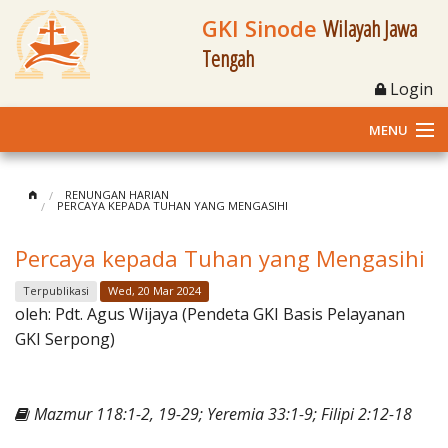
GKI Sinode
Wilayah Jawa
Tengah
Login
MENU
Home
RENUNGAN HARIAN
PERCAYA KEPADA TUHAN YANG MENGASIHI
Profil
Percaya kepada Tuhan yang Mengasihi
Klasis dan Jemaat
Terpublikasi
Wed, 20 Mar 2024
oleh:
Pdt. Agus Wijaya (Pendeta GKI Basis Pelayanan
Berita Kegiatan
GKI Serpong)
Fasilitas
Mazmur 118:1-2, 19-29; Yeremia 33:1-9; Filipi 2:12-18
Materi