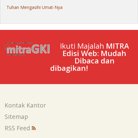
Tuhan Mengasihi Umat-Nya
Ikuti Majalah
MITRA
Edisi Web: Mudah
Dibaca dan
dibagikan!
Kontak Kantor
Sitemap
RSS Feed