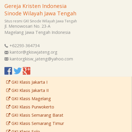
Gereja Kristen Indonesia
Sinode Wilayah Jawa Tengah
Situs resmi GKI Sinode Wilayah Jawa Tengah
Jl. Menowosari No. 23-A
Magelang
Jawa Tengah
Indonesia
+62293-364734
kantor@gkiswjateng.org
kantorgkisw_jateng@yahoo.com
GKI Klasis Jakarta I
GKI Klasis Jakarta II
GKI Klasis Magelang
GKI Klasis Purwokerto
GKI Klasis Semarang Barat
GKI Klasis Semarang Timur
GKI Klasis Solo