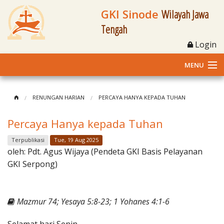
GKI Sinode
Wilayah Jawa
Tengah
Login
MENU
Home
RENUNGAN HARIAN
PERCAYA HANYA KEPADA TUHAN
Profil
Percaya Hanya kepada Tuhan
Klasis dan Jemaat
Terpublikasi
Tue, 19 Aug 2025
oleh:
Pdt. Agus Wijaya (Pendeta GKI Basis Pelayanan
Berita Kegiatan
GKI Serpong)
Fasilitas
Mazmur 74; Yesaya 5:8-23; 1 Yohanes 4:1-6
Materi