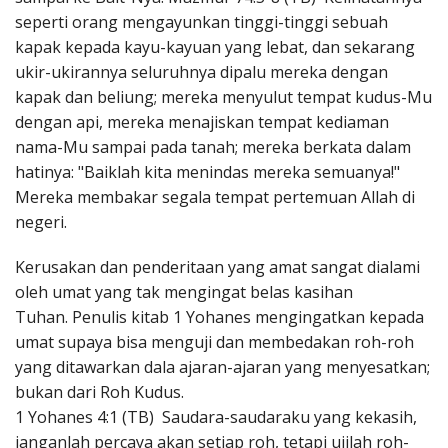
seperti orang mengayunkan tinggi-tinggi sebuah
kapak kepada kayu-kayuan yang lebat, dan sekarang
ukir-ukirannya seluruhnya dipalu mereka dengan
kapak dan beliung; mereka menyulut tempat kudus-Mu
dengan api, mereka menajiskan tempat kediaman
nama-Mu sampai pada tanah; mereka berkata dalam
hatinya: "Baiklah kita menindas mereka semuanya!"
Mereka membakar segala tempat pertemuan Allah di
negeri.
Kerusakan dan penderitaan yang amat sangat dialami
oleh umat yang tak mengingat belas kasihan
Tuhan. Penulis kitab 1 Yohanes mengingatkan kepada
umat supaya bisa menguji dan membedakan roh-roh
yang ditawarkan dala ajaran-ajaran yang menyesatkan;
bukan dari Roh Kudus.
1 Yohanes 4:1 (TB) Saudara-saudaraku yang kekasih,
janganlah percaya akan setiap roh, tetapi ujilah roh-