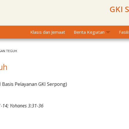
GKI 
Klasis dan Jemaat
Berita Kegiatan
Fasil
GAN TEGUH
guh
I Basis Pelayanan GKI Serpong)
1-14; Yohanes 3:31-36