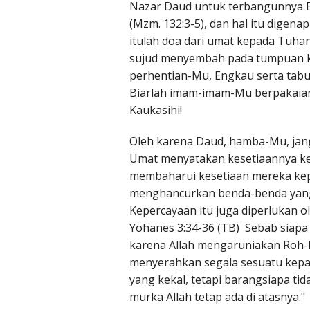
Nazar Daud untuk terbangunnya Ba
(Mzm. 132:3-5), dan hal itu digen
itulah doa dari umat kepada Tuhan
sujud menyembah pada tumpuan ka
perhentian-Mu, Engkau serta tab
Biarlah imam-imam-Mu berpakaian
Kaukasihi!
Oleh karena Daud, hamba-Mu, jan
Umat menyatakan kesetiaannya kep
membaharui kesetiaan mereka kep
menghancurkan benda-benda yang ol
Kepercayaan itu juga diperlukan 
Yohanes 3:34-36 (TB) Sebab siapa 
karena Allah mengaruniakan Roh-N
menyerahkan segala sesuatu kepa
yang kekal, tetapi barangsiapa tid
murka Allah tetap ada di atasnya."