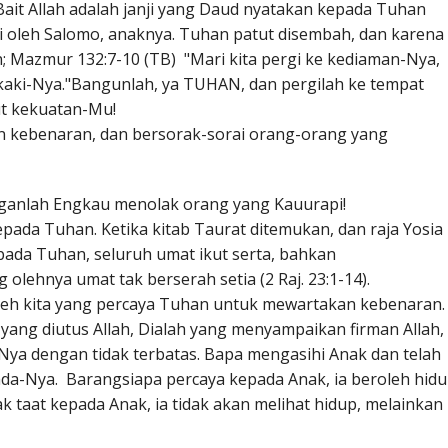
it Allah adalah janji yang Daud nyatakan kepada Tuhan
api oleh Salomo, anaknya. Tuhan patut disembah, dan karena
; Mazmur 132:7-10 (TB) "Mari kita pergi ke kediaman-Nya,
ki-Nya."Bangunlah, ya TUHAN, dan pergilah ke tempat
ut kekuatan-Mu!
 kebenaran, dan bersorak-sorai orang-orang yang
ganlah Engkau menolak orang yang Kauurapi!
ada Tuhan. Ketika kitab Taurat ditemukan, dan raja Yosia
ada Tuhan, seluruh umat ikut serta, bahkan
ehnya umat tak berserah setia (2 Raj. 23:1-14).
oleh kita yang percaya Tuhan untuk mewartakan kebenaran.
yang diutus Allah, Dialah yang menyampaikan firman Allah,
ya dengan tidak terbatas. Bapa mengasihi Anak dan telah
da-Nya. Barangsiapa percaya kepada Anak, ia beroleh hid
ak taat kepada Anak, ia tidak akan melihat hidup, melainkan