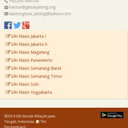
+62293-364734
kantor@gkiswjateng.org
kantorgkisw_jateng@yahoo.com
GKI Klasis Jakarta I
GKI Klasis Jakarta II
GKI Klasis Magelang
GKI Klasis Purwokerto
GKI Klasis Semarang Barat
GKI Klasis Semarang Timur
GKI Klasis Solo
GKI Klasis Yogyakarta
©2014 GKI Sinode Wilayah Jawa
Tengah, Indonesia.
Tim
Pengembang