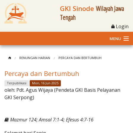
GKI Sinode
Wilayah Jawa
Tengah
Login
MENU
Home
RENUNGAN HARIAN
PERCAYA DAN BERTUMBUH
Profil
Percaya dan Bertumbuh
Klasis dan Jemaat
Terpublikasi
Mon, 16 Jun 2025
oleh:
Pdt. Agus Wijaya (Pendeta GKI Basis Pelayanan
Berita Kegiatan
GKI Serpong)
Fasilitas
Mazmur 124; Amsal 7:1-4; Efesus 4:7-16
Materi