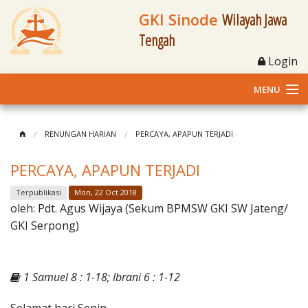
GKI Sinode
Wilayah Jawa
Tengah
Login
MENU
Home
RENUNGAN HARIAN
PERCAYA, APAPUN TERJADI
Profil
PERCAYA, APAPUN TERJADI
Klasis dan Jemaat
Terpublikasi
Mon, 22 Oct 2018
oleh:
Pdt. Agus Wijaya (Sekum BPMSW GKI SW Jateng/
Berita Kegiatan
GKI Serpong)
Fasilitas
1 Samuel 8 : 1-18; Ibrani 6 : 1-12
Materi