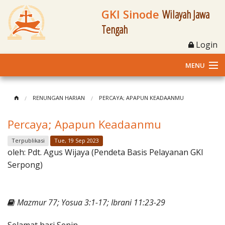
GKI Sinode
Wilayah Jawa
Tengah
Login
MENU
Home
RENUNGAN HARIAN
PERCAYA; APAPUN KEADAANMU
Profil
Percaya; Apapun Keadaanmu
Klasis dan Jemaat
Terpublikasi
Tue, 19 Sep 2023
oleh:
Pdt. Agus Wijaya (Pendeta Basis Pelayanan GKI
Berita Kegiatan
Serpong)
Fasilitas
Mazmur 77; Yosua 3:1-17; Ibrani 11:23-29
Materi