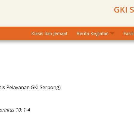
GKI 
Klasis dan Jemaat
Berita Kegiatan
Fasil
sis Pelayanan GKI Serpong)
orintus 10: 1-4