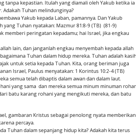
 tanpa kepastian. Itulah yang diamali oleh Yakub ketika ia
mur. Adakah Tuhan melindunginya?
membawa Yakub kepada Laban, pamannya. Dan Yakub
lah yang Tuhan nyatakan: Mazmur 81:8-9 (TB) (81-9)
k memberi peringatan kepadamu; hai Israel, jika engkau
 allah lain, dan janganlah engkau menyembah kepada allah
dan bagaimana Tuhan dalam hidup mereka. Tuhan adalah kasi
iajak untuk setia kepada Tuhan. Kita, orang beriman juga
alanan Israel, Paulus menyatakan: 1 Korintus 10:2-4 (TB)
ka semua telah dibaptis dalam awan dan dalam laut.
hani yang sama dan mereka semua minum minuman rohan
ri batu karang rohani yang mengikuti mereka, dan batu
ael, gambaran Kristus sebagai penolong nyata memberikan
arena percaya.
ada Tuhan dalam sepanjang hidup kita? Adakah kita terus