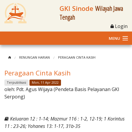
GKI Sinode
Wilayah Jawa
Tengah
Login
MENU
Home
RENUNGAN HARIAN
PERAGAAN CINTA KASIH
Profil
Peragaan Cinta Kasih
Klasis dan Jemaat
Terpublikasi
Mon, 11 Apr 2022
oleh:
Pdt. Agus Wijaya (Pendeta Basis Pelayanan GKI
Berita Kegiatan
Serpong)
Fasilitas
Keluaran 12 : 1-14; Mazmur 116 : 1-2, 12-19; 1 Korintus
Materi
11 : 23-26; Yohanes 13: 1-17, 31b-35