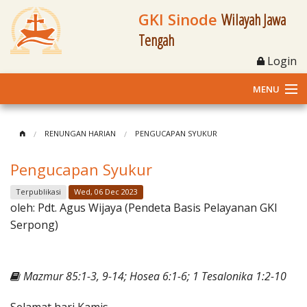
GKI Sinode
Wilayah Jawa
Tengah
Login
MENU
Home
RENUNGAN HARIAN
PENGUCAPAN SYUKUR
Profil
Pengucapan Syukur
Klasis dan Jemaat
Terpublikasi
Wed, 06 Dec 2023
oleh:
Pdt. Agus Wijaya (Pendeta Basis Pelayanan GKI
Berita Kegiatan
Serpong)
Fasilitas
Mazmur 85:1-3, 9-14; Hosea 6:1-6; 1 Tesalonika 1:2-10
Materi