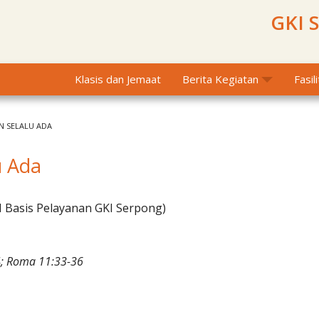
GKI 
Klasis dan Jemaat
Berita Kegiatan
Fasil
 SELALU ADA
u Ada
I Basis Pelayanan GKI Serpong)
4; Roma 11:33-36