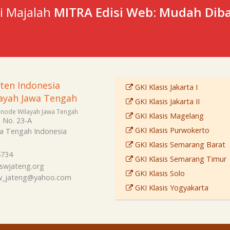
ti Majalah
MITRA Edisi Web: Mudah Diba
sten Indonesia
GKI Klasis Jakarta I
ayah Jawa Tengah
GKI Klasis Jakarta II
Sinode Wilayah Jawa Tengah
GKI Klasis Magelang
i No. 23-A
GKI Klasis Purwokerto
a Tengah
Indonesia
GKI Klasis Semarang Barat
4734
GKI Klasis Semarang Timur
swjateng.org
GKI Klasis Solo
sw_jateng@yahoo.com
GKI Klasis Yogyakarta