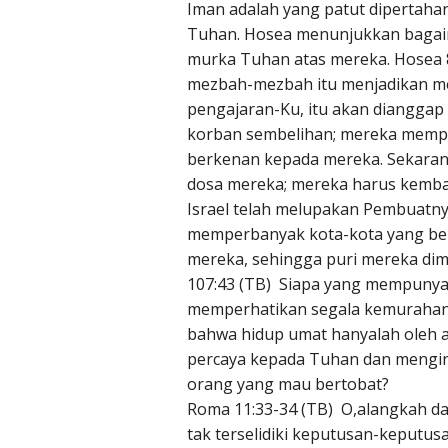
Iman adalah yang patut dipertahan
Tuhan. Hosea menunjukkan bagai
murka Tuhan atas mereka. Hosea 
mezbah-mezbah itu menjadikan me
pengajaran-Ku, itu akan dianggap
korban sembelihan; mereka memp
berkenan kepada mereka. Sekara
dosa mereka; mereka harus kembal
Israel telah melupakan Pembuatnya
memperbanyak kota-kota yang berk
mereka, sehingga puri mereka di
107:43 (TB) Siapa yang mempunyai
memperhatikan segala kemuraha
bahwa hidup umat hanyalah oleh 
percaya kepada Tuhan dan mengin
orang yang mau bertobat?
Roma 11:33-34 (TB) O,alangkah d
tak terselidiki keputusan-keputus