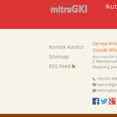
Iku
Gereja Kri
Kontak Kantor
Sinode Wil
Sitemap
Situs resmi GKI 
Jl. Menowosar
RSS Feed
Magelang
Jaw
+62293-36
kantor@gki
kantorgki