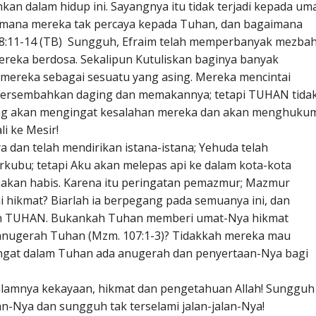
kan dalam hidup ini. Sayangnya itu tidak terjadi kepada um
mana mereka tak percaya kepada Tuhan, dan bagaimana
8:11-14 (TB) Sungguh, Efraim telah memperbanyak mezbah
reka berdosa. Sekalipun Kutuliskan baginya banyak
 mereka sebagai sesuatu yang asing. Mereka mencintai
ersembahkan daging dan memakannya; tetapi TUHAN tida
ng akan mengingat kesalahan mereka dan akan menghuku
i ke Mesir!
 dan telah mendirikan istana-istana; Yehuda telah
ubu; tetapi Aku akan melepas api ke dalam kota-kota
makan habis. Karena itu peringatan pemazmur; Mazmur
 hikmat? Biarlah ia berpegang pada semuanya ini, dan
n TUHAN. Bukankah Tuhan memberi umat-Nya hikmat
anugerah Tuhan (Mzm. 107:1-3)? Tidakkah mereka mau
gat dalam Tuhan ada anugerah dan penyertaan-Nya bagi
alamnya kekayaan, hikmat dan pengetahuan Allah! Sungguh
an-Nya dan sungguh tak terselami jalan-jalan-Nya!