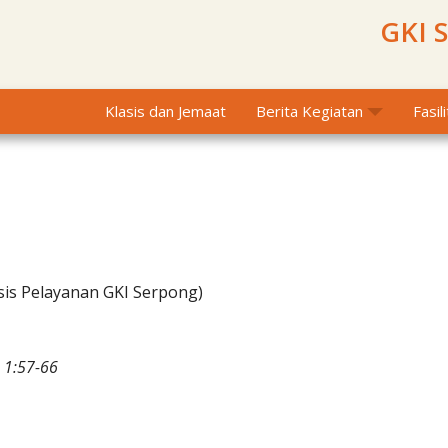
GKI 
Klasis dan Jemaat
Berita Kegiatan
Fasil
sis Pelayanan GKI Serpong)
 1:57-66