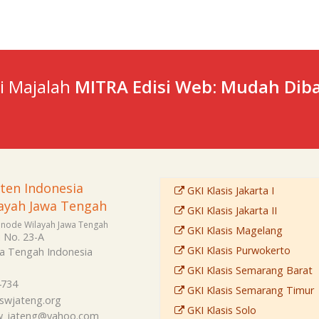
ti Majalah
MITRA Edisi Web: Mudah Diba
sten Indonesia
GKI Klasis Jakarta I
ayah Jawa Tengah
GKI Klasis Jakarta II
Sinode Wilayah Jawa Tengah
GKI Klasis Magelang
i No. 23-A
GKI Klasis Purwokerto
a Tengah
Indonesia
GKI Klasis Semarang Barat
4734
GKI Klasis Semarang Timur
swjateng.org
GKI Klasis Solo
sw_jateng@yahoo.com