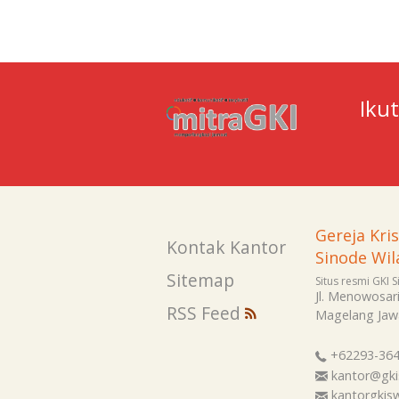
Iku
Gereja Kri
Kontak Kantor
Sinode Wil
Sitemap
Situs resmi GKI 
Jl. Menowosar
RSS Feed
Magelang
Jaw
+62293-36
kantor@gki
kantorgki