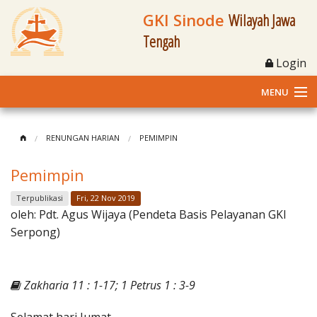
GKI Sinode
Wilayah Jawa
Tengah
Login
MENU
Home
RENUNGAN HARIAN
PEMIMPIN
Profil
Pemimpin
Klasis dan Jemaat
Terpublikasi
Fri, 22 Nov 2019
oleh:
Pdt. Agus Wijaya (Pendeta Basis Pelayanan GKI
Berita Kegiatan
Serpong)
Fasilitas
Zakharia 11 : 1-17; 1 Petrus 1 : 3-9
Materi