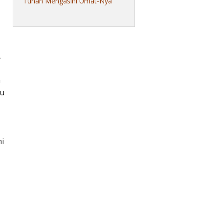
Tuhan Mengasihi Umat-Nya
,
a
au
i