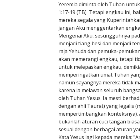
Yeremia diminta oleh Tuhan untu
1:17-19 (TB) Tetapi engkau ini, b
mereka segala yang Kuperintahka
jangan Aku menggentarkan engkau
Mengenai Aku, sesungguhnya pada
menjadi tiang besi dan menjadi t
raja Yehuda dan pemuka-pemukany
akan memerangi engkau, tetapi t
untuk melepaskan engkau, demiki
memperingatkan umat Tuhan yang
namun sayangnya mereka tidak ma
karena ia melawan seluruh bangsa
oleh Tuhan Yesus. Ia mesti berha
dengan ahli Taurat) yang legalis 
mempertimbangkan konteksnya). Atu
bukanlah aturan cuci tangan bias
sesuai dengan berbagai aturan ya
Kata Yesus lagi kepada mereka: "A