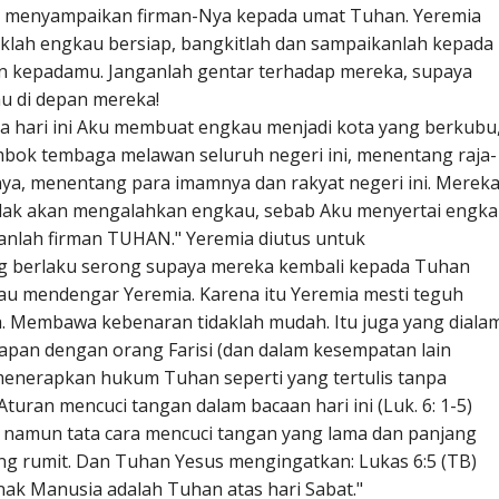
k menyampaikan firman-Nya kepada umat Tuhan. Yeremia
aiklah engkau bersiap, bangkitlah dan sampaikanlah kepada
n kepadamu. Janganlah gentar terhadap mereka, supaya
 di depan mereka!
 hari ini Aku membuat engkau menjadi kota yang berkubu
embok tembaga melawan seluruh negeri ini, menentang raja-
a, menentang para imamnya dan rakyat negeri ini. Merek
idak akan mengalahkan engkau, sebab Aku menyertai engk
anlah firman TUHAN." Yeremia diutus untuk
 berlaku serong supaya mereka kembali kepada Tuhan
u mendengar Yeremia. Karena itu Yeremia mesti teguh
. Membawa kebenaran tidaklah mudah. Itu juga yang dialam
dapan dengan orang Farisi (dan dalam kesempatan lain
(menerapkan hukum Tuhan seperti yang tertulis tanpa
ran mencuci tangan dalam bacaan hari ini (Luk. 6: 1-5)
a namun tata cara mencuci tangan yang lama dan panjang
ng rumit. Dan Tuhan Yesus mengingatkan: Lukas 6:5 (TB)
nak Manusia adalah Tuhan atas hari Sabat."