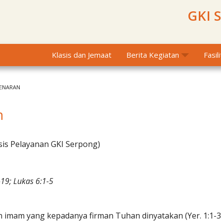
GKI 
Klasis dan Jemaat
Berita Kegiatan
Fasil
ENARAN
n
sis Pelayanan GKI Serpong)
19; Lukas 6:1-5
 imam yang kepadanya firman Tuhan dinyatakan (Yer. 1:1-3