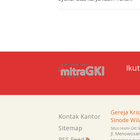
Iku
Gereja Kri
Kontak Kantor
Sinode Wil
Sitemap
Situs resmi GKI 
Jl. Menowosar
RSS Feed