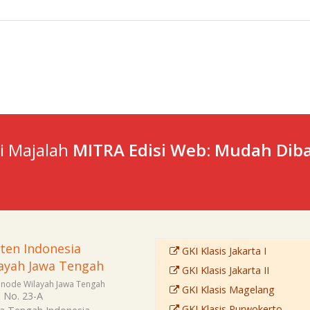
ti Majalah
MITRA Edisi Web: Mudah Diba
sten Indonesia
GKI Klasis Jakarta I
ayah Jawa Tengah
GKI Klasis Jakarta II
Sinode Wilayah Jawa Tengah
GKI Klasis Magelang
i No. 23-A
GKI Klasis Purwokerto