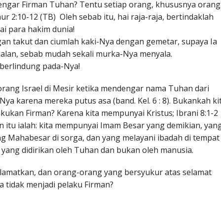
engar Firman Tuhan? Tentu setiap orang, khususnya orang
 2:10-12 (TB) Oleh sebab itu, hai raja-raja, bertindaklah
ai para hakim dunia!
n takut dan ciumlah kaki-Nya dengan gemetar, supaya Ia
jalan, sebab mudah sekali murka-Nya menyala.
berlindung pada-Nya!
rang Israel di Mesir ketika mendengar nama Tuhan dari
a karena mereka putus asa (band. Kel. 6 : 8). Bukankah ki
ukan Firman? Karena kita mempunyai Kristus; Ibrani 8:1-2
an itu ialah: kita mempunyai Imam Besar yang demikian, yan
ng Mahabesar di sorga, dan yang melayani ibadah di tempat
i, yang didirikan oleh Tuhan dan bukan oleh manusia.
elamatkan, dan orang-orang yang bersyukur atas selamat
a tidak menjadi pelaku Firman?