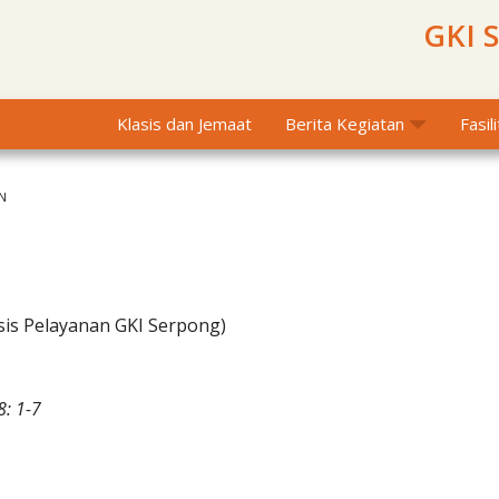
GKI 
Klasis dan Jemaat
Berita Kegiatan
Fasil
N
sis Pelayanan GKI Serpong)
8: 1-7