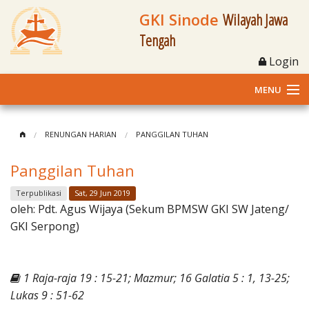
GKI Sinode
Wilayah Jawa
Tengah
Login
MENU
Home
RENUNGAN HARIAN
PANGGILAN TUHAN
Profil
Panggilan Tuhan
Klasis dan Jemaat
Terpublikasi
Sat, 29 Jun 2019
oleh:
Pdt. Agus Wijaya (Sekum BPMSW GKI SW Jateng/
Berita Kegiatan
GKI Serpong)
Fasilitas
1 Raja-raja 19 : 15-21; Mazmur; 16 Galatia 5 : 1, 13-25;
Materi
Lukas 9 : 51-62