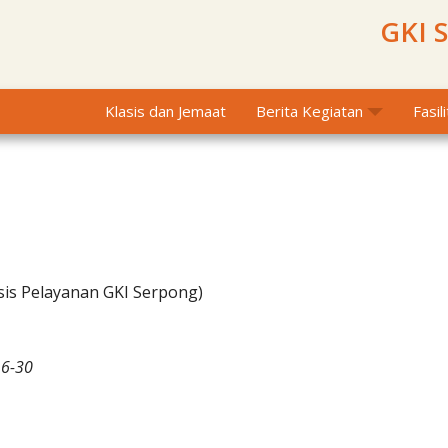
GKI 
Klasis dan Jemaat
Berita Kegiatan
Fasil
sis Pelayanan GKI Serpong)
16-30