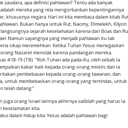
tuk saudara, apa definisi pahlawan? Tentu ada banyak
n adalah mereka yang rela mengorbankan kepentingannya
r, khususnya negara. Hari ini kita membaca dalam kitab Ru
pahlawan. Bukan hanya untuk Rut, Naomy, Elimelekh, Kilyon
langsungnya sejarah keselamatan karena dari Boas dan Ru
srael. Namun sayangnya yang menjadi pahlawan itu tak
arena sikap meremehkan. Ketika Tuhan Yesus menegaskan
g-orang Nazaret menolak karena pandangan mereka.
s 4:18-19 (TB) "Roh Tuhan ada pada-Ku, oleh sebab Ia
mpaikan kabar baik kepada orang-orang miskin; dan Ia
ritakan pembebasan kepada orang-orang tawanan, dan
ta, untuk membebaskan orang-orang yang tertindas, untuk
 telah datang."
juga orang Israel lainnya akhirnya saliblah yang harus Ia
n keselamatan kita.
kui dalam hidup kita: Yesus adalah pahlawan bagi