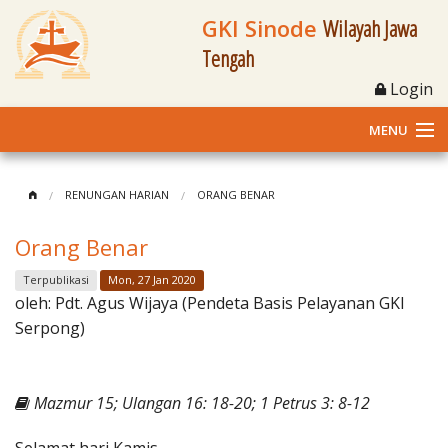
GKI Sinode
Wilayah Jawa
Tengah
Login
MENU
Home
RENUNGAN HARIAN
ORANG BENAR
Profil
Orang Benar
Klasis dan Jemaat
Terpublikasi
Mon, 27 Jan 2020
oleh:
Pdt. Agus Wijaya (Pendeta Basis Pelayanan GKI
Berita Kegiatan
Serpong)
Fasilitas
Mazmur 15; Ulangan 16: 18-20; 1 Petrus 3: 8-12
Materi