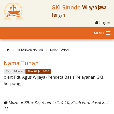
GKI Sinode
Wilayah Jawa
Tengah
Login
MENU
Home
RENUNGAN HARIAN
NAMA TUHAN
Profil
Nama Tuhan
Klasis dan Jemaat
Terpublikasi
Thu, 09 Jan 2020
oleh:
Pdt. Agus Wijaya (Pendeta Basis Pelayanan GKI
Berita Kegiatan
Serpong)
Fasilitas
Mazmur 89: 5-37; Yeremia 1: 4-10; Kisah Para Rasul 8: 4-
Materi
13