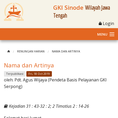
GKI Sinode
Wilayah Jawa
Tengah
Login
MENU
Home
RENUNGAN HARIAN
NAMA DAN ARTINYA
Profil
Nama dan Artinya
Klasis dan Jemaat
Terpublikasi
Fri, 18 Oct 2019
oleh:
Pdt. Agus Wijaya (Pendeta Basis Pelayanan GKI
Berita Kegiatan
Serpong)
Fasilitas
Kejadian 31 : 43-32 : 2; 2 Timotius 2 : 14-26
Materi