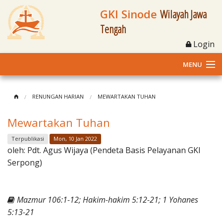
GKI Sinode
Wilayah Jawa
Tengah
Login
MENU
Home
RENUNGAN HARIAN
MEWARTAKAN TUHAN
Profil
Mewartakan Tuhan
Klasis dan Jemaat
Terpublikasi
Mon, 10 Jan 2022
oleh:
Pdt. Agus Wijaya (Pendeta Basis Pelayanan GKI
Berita Kegiatan
Serpong)
Fasilitas
Mazmur 106:1-12; Hakim-hakim 5:12-21; 1 Yohanes
Materi
5:13-21