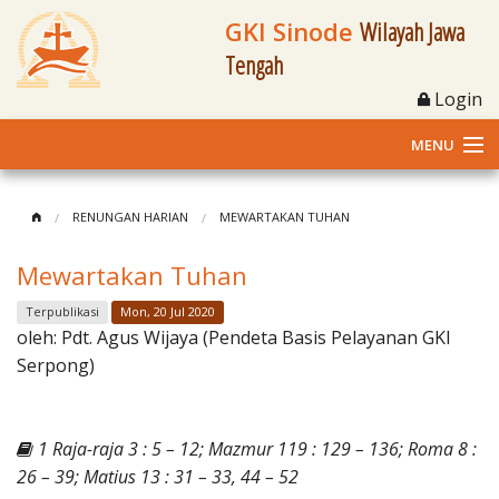
GKI Sinode
Wilayah Jawa
Tengah
Login
MENU
Home
RENUNGAN HARIAN
MEWARTAKAN TUHAN
Profil
Mewartakan Tuhan
Klasis dan Jemaat
Terpublikasi
Mon, 20 Jul 2020
oleh:
Pdt. Agus Wijaya (Pendeta Basis Pelayanan GKI
Berita Kegiatan
Serpong)
Fasilitas
1 Raja-raja 3 : 5 – 12; Mazmur 119 : 129 – 136; Roma 8 :
Materi
26 – 39; Matius 13 : 31 – 33, 44 – 52