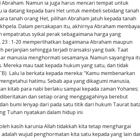
 Abraham. Namun ia juga harus mencari tempat untuk
 ia datang kepada bani Het untuk membeli sebidang tanah
ra tanah orang Het, pilihan Abraham jatuh kepada tanah
 Makhpela. Dalam percakapan itu, akhirnya Abraham membaya
n empatratus syikal perak sebagaimana harga yang
j. 23 : 1-20 memperlihatkan bagaimana Abraham maupun
 perjanjian sehingga terjadi transaksi yang baik. Taat
dasar manusia menghormati sesamanya. Namun sayangnya it
. Mereka mau taat kepada hukum yang satu, dan tidak
 (TB) Lalu Ia berkata kepada mereka: "Kamu membenarkan
ah mengetahui hatimu. Sebab apa yang dikagumi manusia,
 dan kitab para nabi berlaku sampai kepada zaman Yohanes;
h diberitakan dan setiap orang menggagahinya berebut
an bumi lenyap dari pada satu titik dari hukum Taurat bata
g Tuhan nyatakan dalam hidup ini.
leh kasih karunia Allah tidakkah kita tetap menghargai
u adalah wujud penghormatan kita satu kepada yang lain da