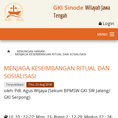
GKI Sinode
Wilayah Jawa
Tengah
Login
MENU
Home
RENUNGAN HARIAN
MENJAGA KESEIMBANGAN RITUAL DAN SOSIALISASI
Profil
MENJAGA KESEIMBANGAN RITUAL DAN
Klasis dan Jemaat
SOSIALISASI
Berita Kegiatan
Terpublikasi
Thu, 23 Aug 2018
oleh:
Pdt. Agus Wijaya (Sekum BPMSW GKI SW Jateng/
Fasilitas
GKI Serpong)
Materi
Ul. 10 : 12-22; Mzm. 15; Roma 2 : 12-29; Markus 12 : 28-